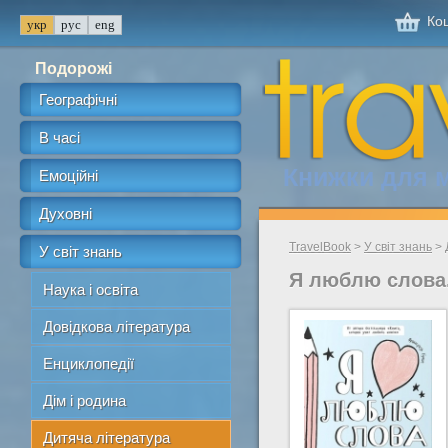
Кош
Подорожі
Географічні
В часі
Книжки для 
Емоційні
Духовні
TravelBook
>
У світ знань
>
У світ знань
Я люблю слова
Наука і освіта
Довідкова література
Енциклопедії
Дім і родина
Дитяча література