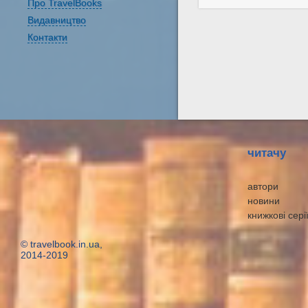
Про TravelBooks
Видавництво
Контакти
читачу
автори
новини
книжкові сері
© travelbook.in.ua,
2014-2019