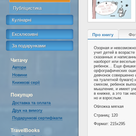
Публіцистика
Кулінарні
Ексклюзивні
Про книгу
Фо
За подарунками
Озорная и невозмож
учит детей в возрасте
сказанных и написанн
Читачу
наоборот или веселые
ребенок… Еще фишки э
Автори
орфографических ошиб
Новини
девчонок совершенно 
на туалетной бумаге) 
Книжкові серії
смехом, ребенок выпо
мышление, и имеет ун
в книжке, а это так н
Покупцю
но и взрослым.
Доставка та оплата
Обложка мягкая
Друк на вимогу
Страниц: 120
Подарункові сертифікати
Формат: 215x295
TravelBooks