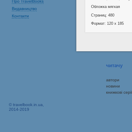
Про TravelBooks
Обложка мягкая
Видавництво
Страниц: 480
Контакти
Формат: 120 x 185
читачу
автори
новини
книжкові сері
© travelbook.in.ua,
2014-2019