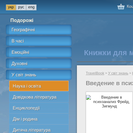
Кош
Подорожі
Географічні
В часі
Книжки для 
Емоційні
Духовні
TravelBook
>
У світ знань
>
У світ знань
Введение в пси
Наука і освіта
Довідкова література
Енциклопедії
Дім і родина
Дитяча література