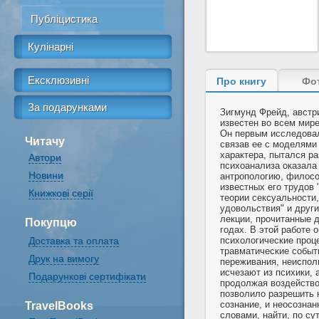
Публіцистика
Кулінарні
Ексклюзивні
Про книгу
Фо
За подарунками
Зигмунд Фрейд, австри
известен во всем мире
Он первым исследовал
Читачу
связав ее с моделями
характера, пытался ра
Автори
психоанализа оказала
Новини
антропологию, филосо
известных его трудов 
Книжкові серії
теории сексуальности,
удовольствия" и други
лекции, прочитанные д
Покупцю
годах. В этой работе 
Доставка та оплата
психологические проц
травматические событ
Друк на вимогу
переживания, неиспол
исчезают из психики, 
Подарункові сертифікати
продолжая воздейство
позволило разрешить 
сознание, и неосозна
TravelBooks
словами, найти, по су