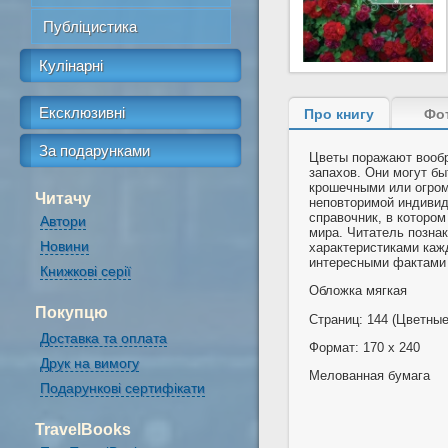
Публіцистика
Кулінарні
Ексклюзивні
Про книгу
Фо
За подарунками
Цветы поражают вообр
запахов. Они могут б
крошечными или огром
Читачу
неповторимой индивид
справочник, в которо
Автори
мира. Читатель позна
Новини
характеристиками ка
интересными фактами 
Книжкові серії
Обложка мягкая
Покупцю
Страниц: 144 (Цветны
Доставка та оплата
Формат: 170 x 240
Друк на вимогу
Мелованная бумага
Подарункові сертифікати
TravelBooks