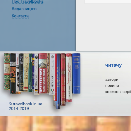
Про TravelBooks
Видавництво
Контакти
читачу
автори
новини
книжкові сері
© travelbook.in.ua,
2014-2019