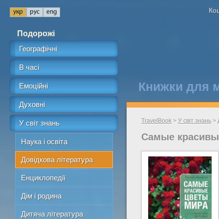
Кош
Подорожі
Географічні
В часі
Книжки для 
Емоційні
Духовні
TravelBook
>
У світ знань
>
У світ знань
Самые красивые
Наука і освіта
Довідкова література
Енциклопедії
Дім і родина
Дитяча література