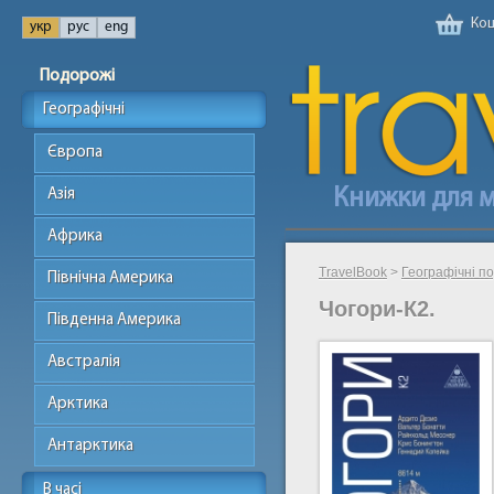
Кош
Подорожі
Географічні
Європа
Книжки для 
Азія
Африка
TravelBook
>
Географічні п
Північна Америка
Чогори-К2.
Південна Америка
Австралія
Арктика
Антарктика
В часі