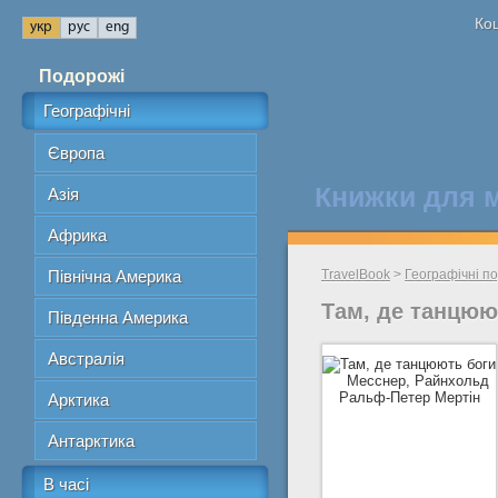
Кош
Подорожі
Географічні
Європа
Книжки для 
Азія
Африка
Північна Америка
TravelBook
>
Географічні п
Там, де танцюю
Південна Америка
Австралія
Арктика
Антарктика
В часі