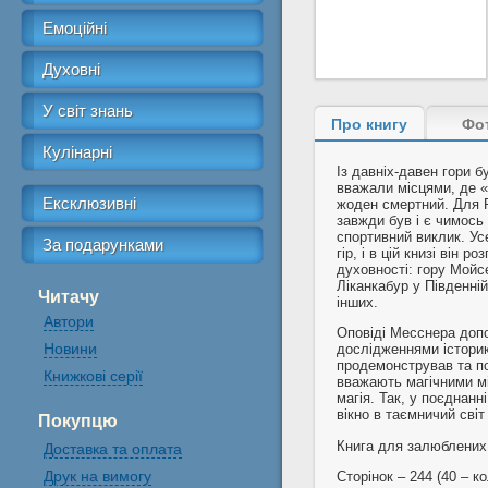
Емоційні
Духовні
У світ знань
Про книгу
Фо
Кулінарні
Із давніх-давен гори 
вважали місцями, де «
Ексклюзивні
жоден смертний. Для Р
завжди був і є чимось
спортивний виклик. Ус
За подарунками
гір, і в цій книзі він 
духовно­сті: гору Мойс
Ліканкабур у Південній
Читачу
інших.
Автори
Оповіді Месснера допо
Новини
дослідженнями істори
продемонстрував та по
Книжкові серії
вважають магічними мі
магія. Так, у поєднан
вікно в таємничий світ 
Покупцю
Книга для залюблених 
Доставка та оплата
Друк на вимогу
Сторінок – 244 (40 – к