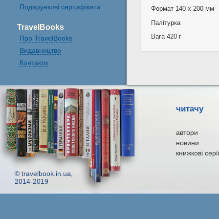
Подарункові сертифікати
Формат 140 х 200 мм
Палітурка
TravelBooks
Вага 420 г
Про TravelBooks
Видавництво
Контакти
читачу
автори
новини
книжкові сері
© travelbook.in.ua,
2014-2019