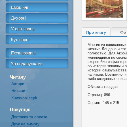
Емоційні
Духовні
У світ знань
Про книгу
Фо
Кулінарні
Многие из написанных 
жизнью Лондона и его
Ексклюзивні
полностью. Для Акрой
меняющийся по своим 
скорее биография горо
За подарунками
об истории тишины и о
истории самоубийства,
напитков. Возможно, 
Читачу
либо созданных описан
Автори
Обложка твердая
Новини
Страниц: 896
Книжкові серії
Формат: 145 x 215
Покупцю
Доставка та оплата
Друк на вимогу