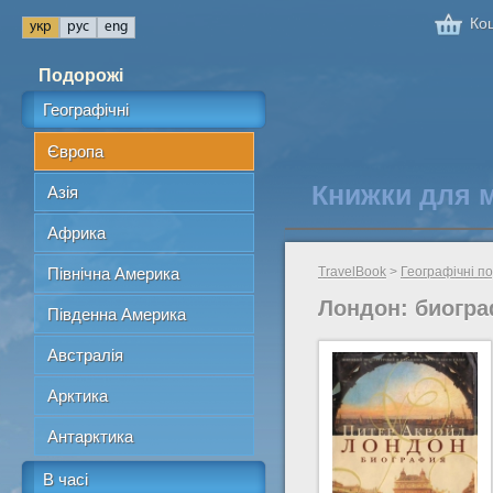
Кош
Подорожі
Географічні
Європа
Книжки для 
Азія
Африка
Північна Америка
TravelBook
>
Географічні п
Лондон: биогра
Південна Америка
Австралія
Арктика
Антарктика
В часі