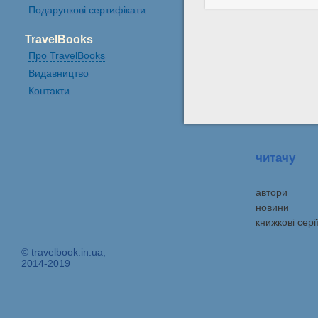
Подарункові сертифікати
TravelBooks
Про TravelBooks
Видавництво
Контакти
читачу
автори
новини
книжкові сері
© travelbook.in.ua,
2014-2019