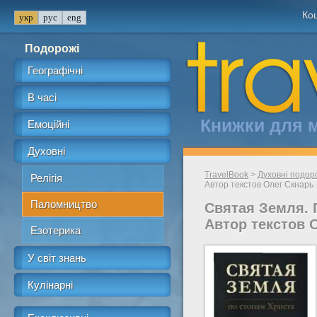
Кош
Подорожі
Географічні
В часі
Книжки для 
Емоційні
Духовні
TravelBook
>
Духовні подор
Релігія
Автор текстов Олег Скнарь
Паломництво
Святая Земля. 
Автор текстов 
Езотерика
У світ знань
Кулінарні