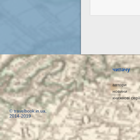
читачу
автори
новини
книжкові сері
© travelbook.in.ua,
2014-2019