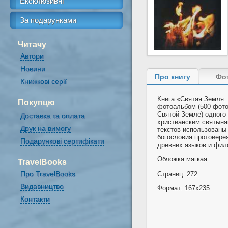
Ексклюзивні
За подарунками
Читачу
Автори
Новини
Про книгу
Фо
Книжкові серії
Книга «Святая Земля.
Покупцю
фотоальбом (500 фото
Святой Земле) одного
Доставка та оплата
христианским святыня
Друк на вимогу
текстов использованы
богословия протоиере
Подарункові сертифікати
древних языков и фил
Обложка мягкая
TravelBooks
Про TravelBooks
Страниц: 272
Видавництво
Формат: 167х235
Контакти