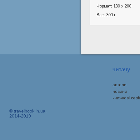
Формат: 130 x 200
Вес: 300 г
читачу
автори
новини
книжкові сері
© travelbook.in.ua,
2014-2019