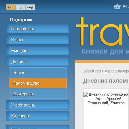
Кош
Подорожі
Географічні
В часі
Книжки для 
Емоційні
Духовні
TravelBook
>
Духовні подор
Релігія
Дневник паломн
Паломництво
Езотерика
У світ знань
Кулінарні