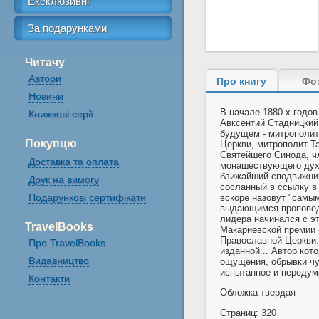
Ексклюзивні
За подарунками
Читачу
Автори
Про книгу
Фо
Новини
В начале 1880-х годо
Книжкові серії
Авксентий Стадницкий
будущем - митрополит
Покупцю
Церкви, митрополит Та
Святейшего Синода, ч
Доставка та оплата
монашествующего духо
ближайший сподвижник
Друк на вимогу
сосланный в ссылку в
Подарункові сертифікати
вскоре назовут "самы
выдающимся проповедн
лидера начинался с эт
TravelBooks
Макариевской премии 
Православной Церкви. 
Про TravelBooks
изданной... Автор кот
Видавництво
ощущения, обрывки чу
испытанное и передум
Контакти
Обложка твердая
Страниц: 320