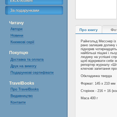
Ексклюзивні
За подарунками
Читачу
Автори
Про книгу
Фо
Новини
Райнгольд Месснер із 
Книжкові серії
рано залишив долину с
підкорив чотирнадцять
Покупцю
найбільші піщані і ль
людину на успішні спра
Доставка та оплата
щоб відкривати себе з
репортер журналу «Шп
Друк на вимогу
ключові запитання про
Подарункові сертифікати
Обкладинка тверда
TravelBooks
Формат: 145 х 210 мм
Про TravelBooks
Сторінок - 216 + 16 (ко
Видавництво
Маса 400 г
Контакти