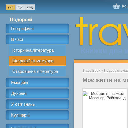
Кош
Подорожі
Географічні
В часі
Книжки для 
Історична література
Біографії та мемуари
TravelBook
>
Подорожі в час
Старовинна література
Моє життя на м
Емоційні
Духовні
У світ знань
Кулінарні