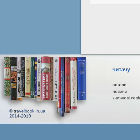
читачу
автори
новини
книжкові сері
© travelbook.in.ua,
2014-2019